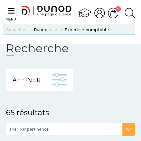
Aller au contenu principal
0
MENU
Vous êtes ici
Accueil
>
Dunod
>
>
>
Expertise comptable
Recherche
AFFINER
65 résultats
Trier par pertinence