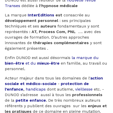
DUNOD est aussi l’éditeur de la
nouvelle revue
Transes
dédiée à
l’hypnose médicale
La marque
InterEditions
est
consacrée au
développement personnel
: ses principales
techniques et ses
auteurs
fondamentaux y sont
représentés
: AT, Process Com, PNL
…. avec des
ouvrages de formation. D’autres approches
innovantes de
thérapies complémentaires
y sont
également présentes .
Enfin DUNOD est aussi désormais
la marque du
bien-être
et du
mieux-être
en famille, au travail ou
personnel.
Acteur majeur dans tous les domaines de l‘
action
sociale et médico-sociale
-
protection de
l’enfance
,
handicaps
dont autisme,
vieillesse
etc. -
DUNOD s’adresse aussi à tous les
professionnels
de la
petite enfance
.
De très nombreux auteurs
référents y publient des ouvrages sur les
enjeux et
les pratiques
de ce domaine en pleine mutation.