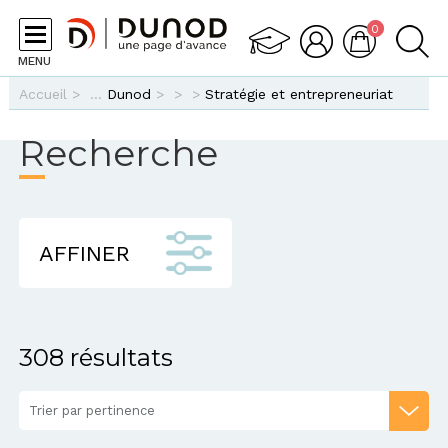
Aller au contenu principal
0
MENU
Vous êtes ici
Accueil
>
Dunod
>
>
>
Stratégie et entrepreneuriat
Recherche
AFFINER
308 résultats
Trier par pertinence