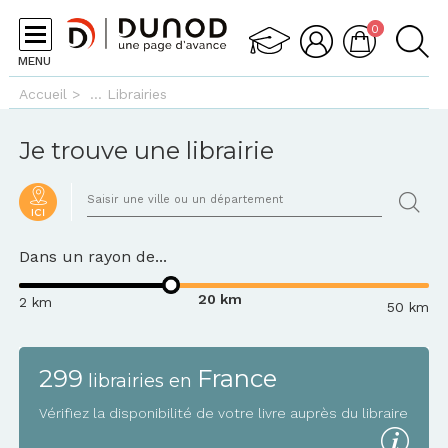
Aller au contenu principal
0
MENU
Vous êtes ici
Accueil
>
Librairies
Je trouve une librairie
VOTRE RECHERCHE :
*
Dans un rayon de...
20 km
2 km
50 km
299
France
librairies
en
Vérifiez la disponibilité de votre livre auprès du libraire