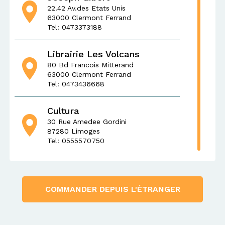
22.42 Av.des Etats Unis
63000 Clermont Ferrand
Tel: 0473373188
Librairie Les Volcans
80 Bd Francois Mitterand
63000 Clermont Ferrand
Tel: 0473436668
Cultura
30 Rue Amedee Gordini
87280 Limoges
Tel: 0555570750
Fnac Clermont
Cent Jaude-18rd-allagnat
63000 Clermont Ferrand
COMMANDER DEPUIS L'ÉTRANGER
Tel: 0473349230
Lib Anecdotes