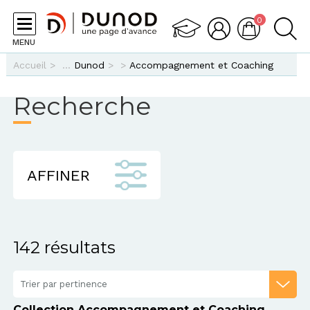
Aller au contenu principal
0
MENU
Vous êtes ici
Accueil
>
Dunod
>
>
Accompagnement et Coaching
Recherche
AFFINER
142 résultats
Trier par pertinence
Collection Accompagnement et Coaching