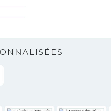
SONNALISÉES
T