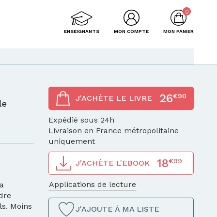
0
ENSEIGNANTS
MON COMPTE
MON PANIER
26
€90
J'ACHÈTE LE LIVRE
le
Expédié sous 24h
Livraison en France métropolitaine
uniquement
18
€99
J'ACHÈTE L'EBOOK
Applications de lecture
a
dre
ls. Moins
J'AJOUTE À MA LISTE