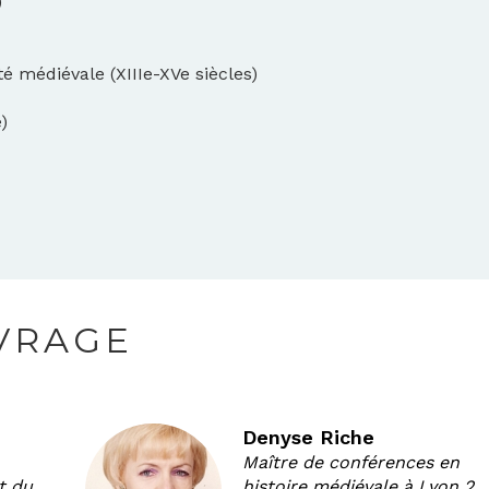
)
été médiévale (XIIIe-XVe siècles)
e)
UVRAGE
Denyse Riche
Maître de conférences en
t du
histoire médiévale à Lyon 2