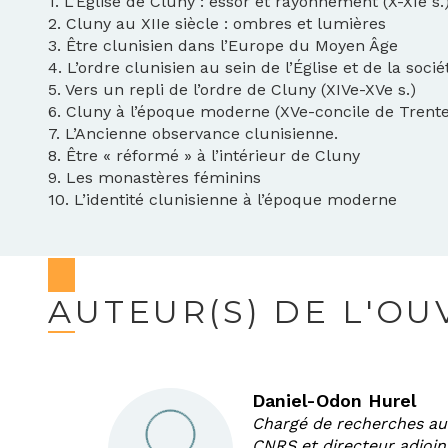
1. L’Église de Cluny : essor et rayonnement (X-XIe s.
2. Cluny au XIIe siècle : ombres et lumières
3. Être clunisien dans l’Europe du Moyen Âge
4. L’ordre clunisien au sein de l’Église et de la soci
5. Vers un repli de l’ordre de Cluny (XIVe-XVe s.)
6. Cluny à l’époque moderne (XVe-concile de Trent
7. L’Ancienne observance clunisienne.
8. Être « réformé » à l’intérieur de Cluny
9. Les monastères féminins
10. L’identité clunisienne à l’époque moderne
AUTEUR(S) DE L'O
Daniel-Odon Hurel
Chargé de recherches au
CNRS et directeur adjoin