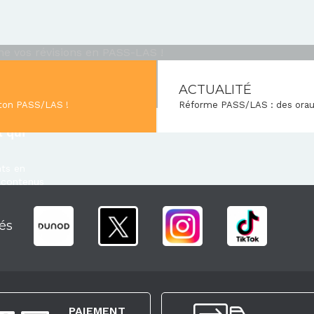
ACTUALITÉ
 ton PASS/LAS !
Réforme PASS/LAS : des oraux 
 qui
nts en
 contenus
és
PAIEMENT