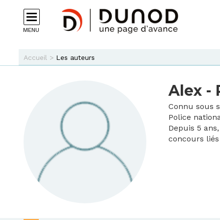
Aller au contenu principal
MENU
Vous êtes ici
Accueil
>
Les auteurs
Alex - 
Connu sous so
Police nation
Depuis 5 ans,
concours liés