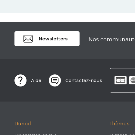
Newsletters
Nos communaut
Aide
Contactez-nous
Dunod
Thèmes
Qui sommes-nous ?
Sciences & 