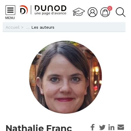
Aller au contenu principal
0
MENU
Vous êtes ici
Accueil
>
Les auteurs
Nathalie Franc