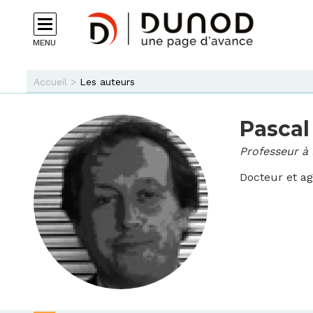
Aller au contenu principal
MENU
Vous êtes ici
Accueil
>
Les auteurs
Pascal
Professeur à 
Docteur et ag