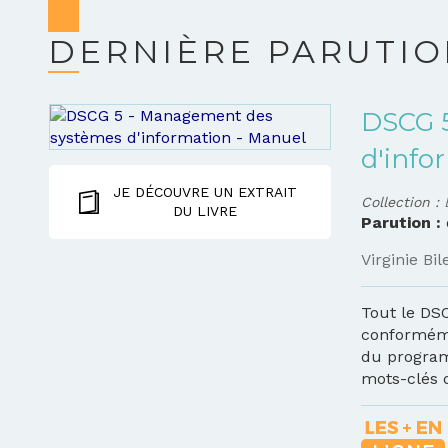
DERNIÈRE PARUTI
DSCG 
d'info
JE DÉCOUVRE UN EXTRAIT
Collection :
DU LIVRE
Parution :
Virginie Bil
Tout le DS
conforméme
du program
mots-clés d