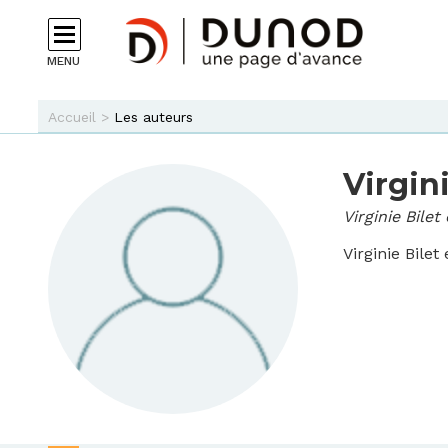
Aller au contenu principal
MENU
Vous êtes ici
Accueil
>
Les auteurs
Virgini
Virginie Bile
Virginie Bilet