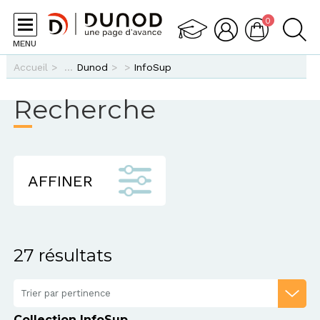
Aller au contenu principal
0
MENU
Vous êtes ici
Accueil
>
Dunod
>
>
InfoSup
Recherche
AFFINER
27 résultats
Trier par pertinence
Collection InfoSup