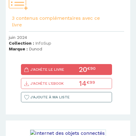
3 contenus complémentaires avec ce
livre
juin 2024
Collection :
InfoSup
Marque :
Dunod
20
€90
J'ACHÈTE LE LIVRE
14
€99
J'ACHÈTE L'EBOOK
J'AJOUTE À MA LISTE