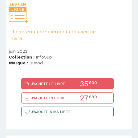
1 contenu complémentaire avec ce
livre
juin 2023
Collection :
InfoSup
Marque :
Dunod
35
€00
J'ACHÈTE LE LIVRE
27
€99
J'ACHÈTE L'EBOOK
J'AJOUTE À MA LISTE