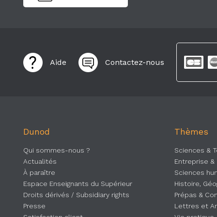
Aide
Contactez-nous
Dunod
Thèmes
Qui sommes-nous ?
Sciences & 
Actualités
Entreprise &
À paraître
Sciences hum
Espace Enseignants du Supérieur
Histoire, Gé
Droits dérivés / Subsidiary rights
Prépas & Co
Presse
Lettres et A
Satisfaction client
Vie pratique