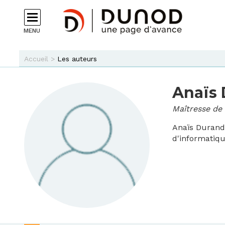
Aller au contenu principal
MENU
Vous êtes ici
Accueil
>
Les auteurs
Anaïs
Maîtresse de 
Anaïs Durand
d'informatiqu